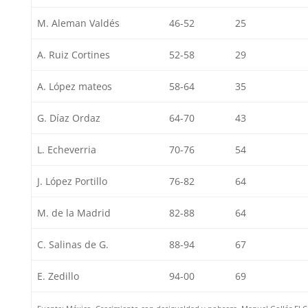
M. Aleman Valdés
46-52
25
A. Ruiz Cortines
52-58
29
A. López mateos
58-64
35
G. Díaz Ordaz
64-70
43
L. Echeverria
70-76
54
J. López Portillo
76-82
64
M. de la Madrid
82-88
64
C. Salinas de G.
88-94
67
E. Zedillo
94-00
69