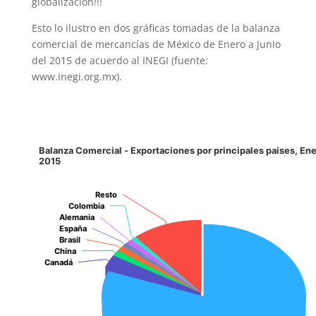
globalización!!!
Esto lo ilustro en dos gráficas tomadas de la balanza
comercial de mercancías de México de Enero a Junio
del 2015 de acuerdo al INEGI (fuente:
www.inegi.org.mx).
Balanza Comercial - Exportaciones por principales paises, En
2015
Resto
Resto
Colombia
Colombia
Alemania
Alemania
España
España
Brasil
Brasil
China
China
Canadá
Canadá