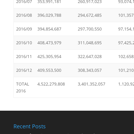
2016/07
353,991,181
260,917,023
93,074,
2016/08
396,029,788
294,672,485
101,357
2016/09
394,854,687
297,700,550
97,154,
2016/10
408,473,979
311,048,695
97,425,
2016/11
425,305,954
322,647,028
102,658
2016/12
409,553,500
308,343,057
101,210
TOTAL
4,522,279,808
3,401,352,057
1,120,9
2016
Recent Posts