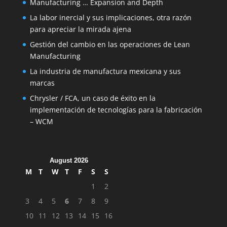
Manufacturing … Expansion and Depth
La labor inercial y sus implicaciones, otra razón
para apreciar la mirada ajena
Gestión del cambio en las operaciones de Lean
Manufacturing
La industria de manufactura mexicana y sus
marcas
Chrysler / FCA, un caso de éxito en la
implementación de tecnologías para la fabricación
– WCM
August 2026
M
T
W
T
F
S
S
1
2
3
4
5
6
7
8
9
10
11
12
13
14
15
16