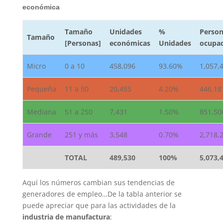
económica
Tamaño
Unidades
%
Person
Tamaño
[Personas]
económicas
Unidades
ocupa
Micro
0 a 10
458,096
93.60%
1,057,
Pequeña
11 a 50
20,455
4.20%
446,18
Mediana
51 a 250
7,431
1.50%
851,50
Grande
251 y más
3,548
0.70%
2,718,
TOTAL
489,530
100%
5,073,
Aquí los números cambian sus tendencias de
generadores de empleo…De la tabla anterior se
puede apreciar que para las actividades de la
industria de manufactura
: