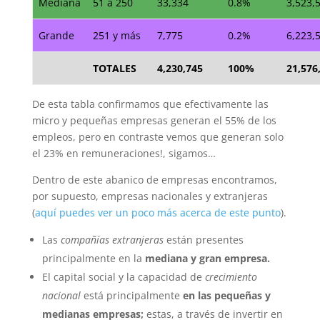
Mediana
51 a 250
33,334
0.8%
3,523,
Grande
251 y más
7,775
0.2%
6,223,
TOTALES
4,230,745
100%
21,576
De esta tabla confirmamos que efectivamente las
micro y pequeñas empresas generan el 55% de los
empleos, pero en contraste vemos que generan solo
el 23% en remuneraciones!, sigamos…
Dentro de este abanico de empresas encontramos,
por supuesto, empresas nacionales y extranjeras
(
aquí puedes ver un poco más acerca de este punto
).
Las
compañías extranjeras
están presentes
principalmente en la
mediana y gran empresa.
El capital social y la capacidad de
crecimiento
nacional
está principalmente
en las pequeñas y
medianas empresas;
estas, a través de invertir en