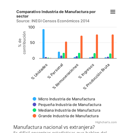
Comparativo Industria de Manufactura por
sector
Source: INEGI Censos Económicos 2014
100
contribución
% de
50
0
% Remuneraciones
% Personal
% Unidades
% Producción Bruta
% Ingresos
Micro Industria de Manufactura
Pequeña Industria de Manufactura
Mediana Industria de Manufactura
Grande Industria de Manufactura
Highcharts.com
Manufactura nacional vs extranjera?
Es difícil encontrar estadísticas que hablen del