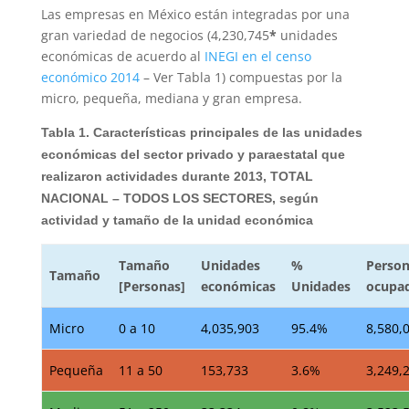
Las empresas en México están integradas por una
gran variedad de negocios (4,230,745
*
unidades
económicas de acuerdo al
INEGI en el censo
económico 2014
– Ver Tabla 1) compuestas por la
micro, pequeña, mediana y gran empresa.
Tabla 1. Características principales de las unidades
económicas del sector privado y paraestatal que
realizaron actividades durante 2013, TOTAL
NACIONAL – TODOS LOS SECTORES, según
actividad y tamaño de la unidad económica
Tamaño
Unidades
%
Person
Tamaño
[Personas]
económicas
Unidades
ocupa
Micro
0 a 10
4,035,903
95.4%
8,580,
Pequeña
11 a 50
153,733
3.6%
3,249,