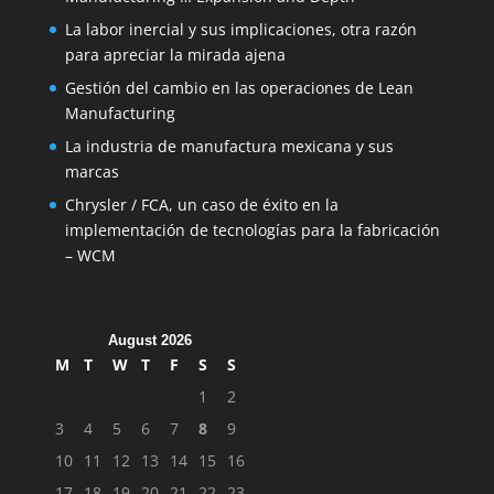
La labor inercial y sus implicaciones, otra razón
para apreciar la mirada ajena
Gestión del cambio en las operaciones de Lean
Manufacturing
La industria de manufactura mexicana y sus
marcas
Chrysler / FCA, un caso de éxito en la
implementación de tecnologías para la fabricación
– WCM
August 2026
M
T
W
T
F
S
S
1
2
3
4
5
6
7
8
9
10
11
12
13
14
15
16
17
18
19
20
21
22
23