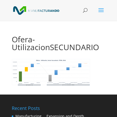
Ofera-
UtilizacionSECUNDARIO
Recent Posts
Manufacturing … Expansion and Depth