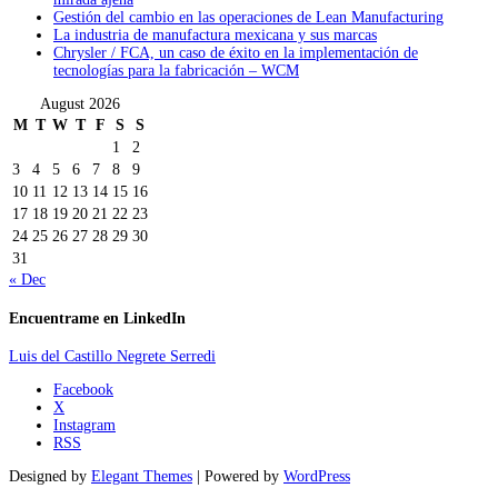
Gestión del cambio en las operaciones de Lean Manufacturing
La industria de manufactura mexicana y sus marcas
Chrysler / FCA, un caso de éxito en la implementación de
tecnologías para la fabricación – WCM
August 2026
M
T
W
T
F
S
S
1
2
3
4
5
6
7
8
9
10
11
12
13
14
15
16
17
18
19
20
21
22
23
24
25
26
27
28
29
30
31
« Dec
Encuentrame en LinkedIn
Luis del Castillo Negrete Serredi
Facebook
X
Instagram
RSS
Designed by
Elegant Themes
| Powered by
WordPress