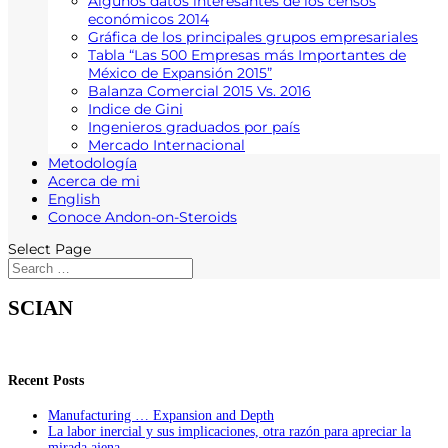
Algunos datos interesantes de los censos
económicos 2014
Gráfica de los principales grupos empresariales
Tabla “Las 500 Empresas más Importantes de
México de Expansión 2015”
Balanza Comercial 2015 Vs. 2016
Indice de Gini
Ingenieros graduados por país
Mercado Internacional
Metodología
Acerca de mi
English
Conoce Andon-on-Steroids
Select Page
SCIAN
Recent Posts
Manufacturing … Expansion and Depth
La labor inercial y sus implicaciones, otra razón para apreciar la
mirada ajena